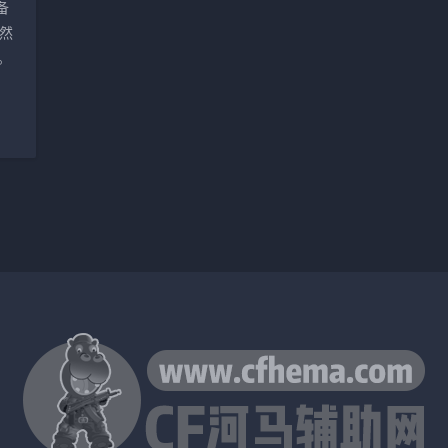
备
然
。